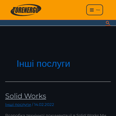
Перейти
до
Меню
вмісту
По
Інші послуги
Solid Works
Solid
Works
Інші послуги
/
14.02.2022
Розробка технічної документації в Solid Works Ми