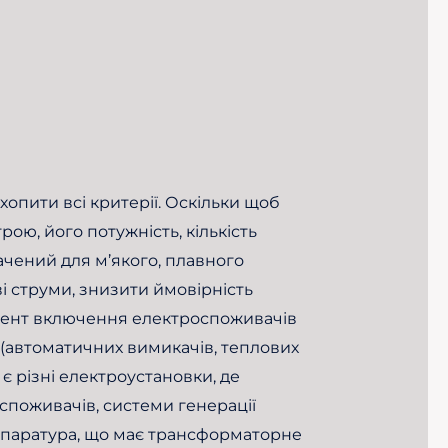
хопити всі критерії. Оскільки щоб
рою, його потужність, кількість
ачений для м’якого, плавного
 струми, знизити ймовірність
момент включення електроспоживачів
 (автоматичних вимикачів, теплових
 різні електроустановки, де
поживачів, системи генерації
а апаратура, що має трансформаторне