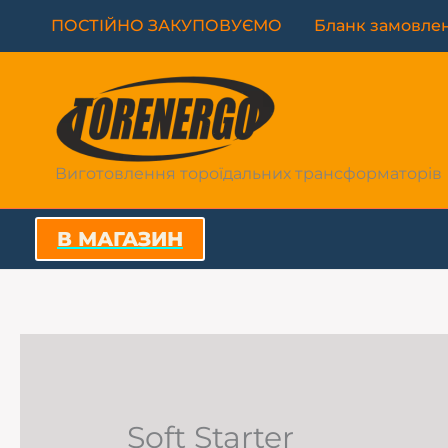
Перейти
ПОСТІЙНО ЗАКУПОВУЄМО
Бланк замовле
до
вмісту
Виготовлення тороїдальних трансформаторів
В МАГАЗИН
Soft Starter