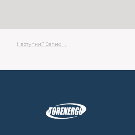
Наступний Запис
→