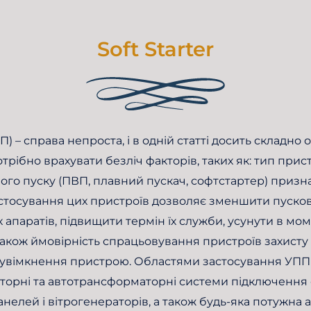
Soft Starter
– справа непроста, і в одній статті досить складно о
рібно врахувати безліч факторів, таких як: тип прист
вного пуску (ПВП, плавний пускач, софтстартер) призн
тосування цих пристроїв дозволяє зменшити пускові
х апаратів, підвищити термін їх служби, усунути в 
також ймовірність спрацьовування пристроїв захисту
 увімкнення пристрою. Областями застосування УПП є
орні та автотрансформаторні системи підключення с
анелей і вітрогенераторів, а також будь-яка потужн