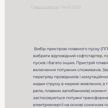
/
Наші роботи
/
14.02.2022
Вибір пристрою плавного пуску (ППП) 
вибрати відповідний софтстартер, пот
пусків і багато інших. Пристрій пла
включення потужних споживачів. Зас
перегріву провідників і комутаційни
кидки струму в мережі живлення, а 
реле, плавких запобіжників) момент
застосовуються потужні трансформат
електроенергії на основі сонячних п