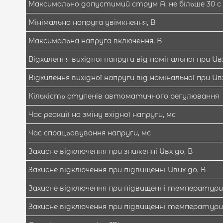
Максимально допустимий струм А, не більше 30 с
Мінімальна напруга увімкнення, В
Максимальна напруга включення, В
Відхилення вихідної напруги від номінальної при Uвх
Відхилення вихідної напруги від номінальної при Uвх 
Кількість ступенів автоматичного регулювання
Час реакції на зміну вхідної напруги, мс
Час спрацьовування напруги, мс
Захисне відключення при зниженні Uвх до, В
Захисне відключення при підвищенні Uвих до, В
Захисне відключення при підвищенні температури 
Захисне відключення при підвищенні температу