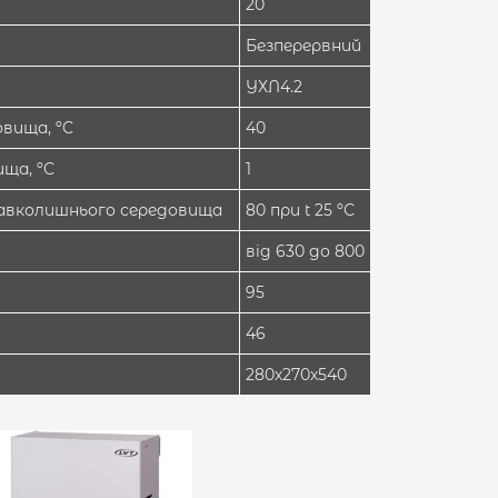
20
Безперервний
УХЛ4.2
вища, ºС
40
ща, ºС
1
навколишнього середовища
80 при t 25 ºС
від 630 до 800
95
46
280х270х540