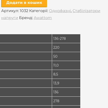
Додати в кошик
Артикул:
1032
Категорії:
Однофазні
,
Стабілізатори
напруги
Бренд:
Awattom
136-278
220
50
11,0
8,5
13,9
136
278