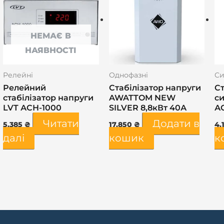
НЕМАЄ В
НАЯВНОСТІ
Релейні
Однофазні
Си
Релейний
Стабілізатор напруги
Ст
стабілізатор напруги
AWATTOM NEW
с
LVT АСН-1000
SILVER 8,8кВт 40А
А
Читати
Додати в
5.385
₴
17.850
₴
4.
далі
кошик
к