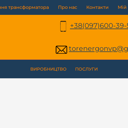
AW
ння трансформатора
Про нас
Контакти
Мій 
NE
SIL
+38(097)600-39-
11,0
50А
кіль
torenergonvp@g
ВИРОБНИЦТВО
ПОСЛУГИ