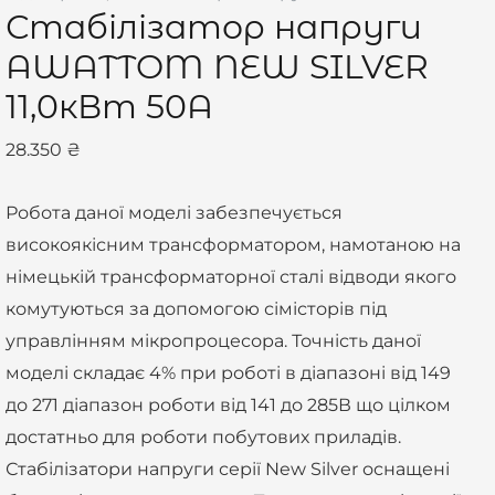
Стабілізатор напруги
SILVER
11,0кВт
AWATTOM NEW SILVER
50А
11,0кВт 50А
кількість
28.350
₴
Робота даної моделі забезпечується
високоякісним трансформатором, намотаною на
німецькій трансформаторної сталі відводи якого
комутуються за допомогою сімісторів під
управлінням мікропроцесора. Точність даної
моделі складає 4% при роботі в діапазоні від 149
до 271 діапазон роботи від 141 до 285В що цілком
достатньо для роботи побутових приладів.
Стабілізатори напруги серії New Silver оснащені