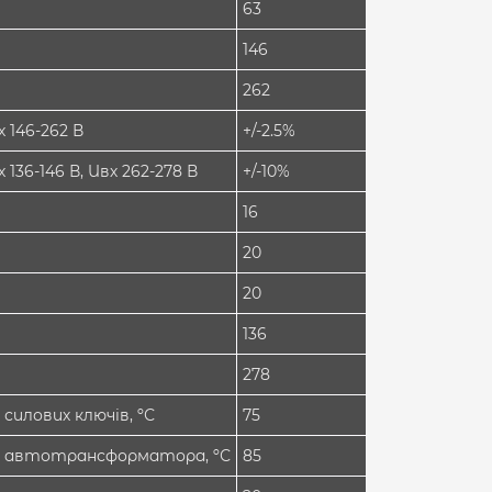
63
146
262
 146-262 В
+/-2.5%
136-146 В, Uвх 262-278 В
+/-10%
16
20
20
136
278
силових ключів, ºС
75
ри автотрансформатора, ºС
85