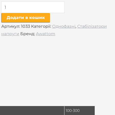
Додати в кошик
Артикул:
1033
Категорії:
Однофазні
,
Стабілізатори
напруги
Бренд:
Awattom
100-300