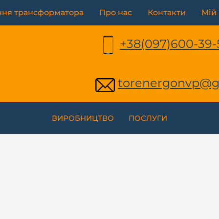
AW
ння трансформатора
Про нас
Контакти
Мій 
NE
SIL
+38(097)600-39-
8,8
40
кіль
torenergonvp@g
ВИРОБНИЦТВО
ПОСЛУГИ