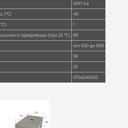
УХЛ 4.2
 (ºС)
40
ºС)
1
ишнього середовища (при 25 ºС)
80
от 630 до 800
95
23
470х240х155