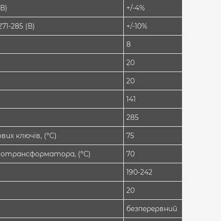
(В)
+/-4%
71-285 (В)
+/-10%
8
20
20
141
285
их ключів, (ºС)
75
тотрансформатора, (ºС)
70
190-242
20
безперервний