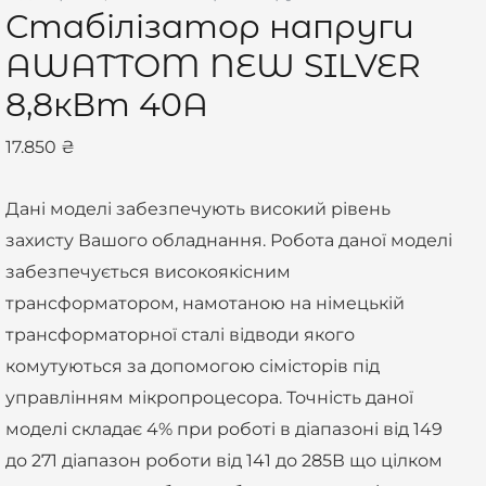
Стабілізатор напруги
SILVER
8,8кВт
AWATTOM NEW SILVER
40А
8,8кВт 40А
кількість
17.850
₴
Дані моделі забезпечують високий рівень
захисту Вашого обладнання. Робота даної моделі
забезпечується високоякісним
трансформатором, намотаною на німецькій
трансформаторної сталі відводи якого
комутуються за допомогою сімісторів під
управлінням мікропроцесора. Точність даної
моделі складає 4% при роботі в діапазоні від 149
до 271 діапазон роботи від 141 до 285В що цілком