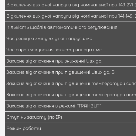
Відхилення вихідної напруги від номінальної при 149-271 
Відхилення вихідної напруги від номінальної при 141-149, 2
Кількість щаблів автоматичного регулювання
Час реакцію зміну вхідної напруги. мс
Час спрацьовування захисту напруги. мс
Захисне відключення при зниженні Uвх до,
Захисне відключення при підвищенні Uвих до, В
Захисне відключення при підвищенні температури силов
Захисне відключення при підвищенні температури ав
Захисне відключення в режимі “ТРАНЗИТ”
Ступінь захисту (по IP)
Режим роботи