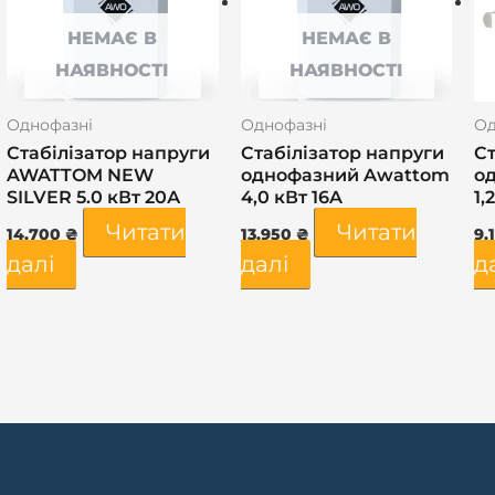
НЕМАЄ В
НЕМАЄ В
НАЯВНОСТІ
НАЯВНОСТІ
Однофазні
Однофазні
Од
Стабілізатор напруги
Стабілізатор напруги
Ст
AWATTOM NEW
однофазний Awattom
о
SILVER 5.0 кВт 20А
4,0 кВт 16A
1,
Читати
Читати
14.700
₴
13.950
₴
9.
далі
далі
д