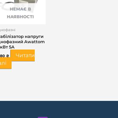
НЕМАЄ В
НАЯВНОСТІ
нофазні
абілізатор напруги
днофазний Awattom
2кВт 5A
Читати
180
₴
алі