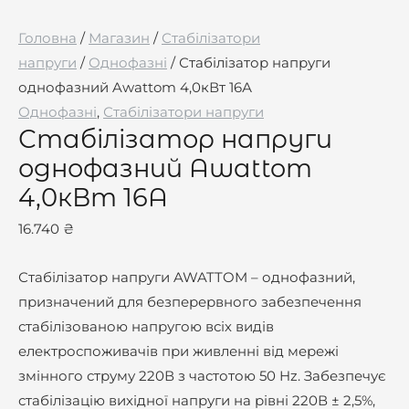
Головна
/
Магазин
/
Стабілізатори
напруги
/
Однофазні
/ Стабілізатор напруги
однофазний Awattom 4,0кВт 16А
Однофазні
,
Стабілізатори напруги
Стабілізатор напруги
однофазний Awattom
4,0кВт 16А
16.740
₴
Стабілізатор напруги AWATTOM – однофазний,
призначений для безперервного забезпечення
стабілізованою напругою всіх видів
електроспоживачів при живленні від мережі
змінного струму 220В з частотою 50 Hz. Забезпечує
стабілізацію вихідної напруги на рівні 220В ± 2,5%,