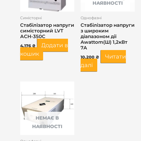
НАЯВНОСТІ
Симісторні
Однофазні
Стабілізатор напруги
Стабілізатор напруги
симісторний LVT
з широким
АСН-350С
діапазоном дії
Awattom(Ш) 1,2кВт
Додати в
4.176
₴
7А
кошик
Читати
10.200
₴
далі
НЕМАЄ В
НАЯВНОСТІ