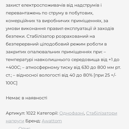
захист електроспоживачів від надструмів і
перевантажень по струму в побутових,
комерційних та виробничих приміщеннях, за
умови виконання правил експлуатації й заходів
безпеки. Стабілізатор розрахований на
безперервний цілодобовий режим роботи в
закритих опалювальних приміщеннях при: –
температурі навколишнього середовища від +1 до
+400С; – атмосферному тиску від 630 до 800 мм рт.
ст.; – відносної вологості від 40 до 80% [при 25 +/-
100С]
Немає в наявності
Артикул:
1022
Категорії:
Однофазні
,
Стабілізатори
напруги
Бренд:
Awattom
Опис