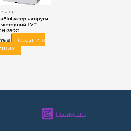
місторні
абілізатор напруги
имісторний LVT
СН-350С
Додати в
176
₴
ошик
Instagram