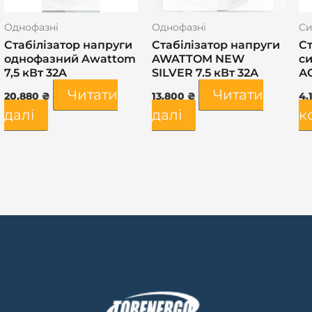
Однофазні
Однофазні
Си
Стабілізатор напруги
Стабілізатор напруги
Ст
однофазний Awattom
AWATTOM NEW
с
7,5 кВт 32A
SILVER 7.5 кВт 32А
А
Читати
Читати
20.880
₴
13.800
₴
4.
далі
далі
к