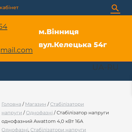
Пош
кабінет
54
м.Вінниця
вул.Келецька 54г
mail.com
UA-RU
Головна
/
Магазин
/
Стабілізатори
напруги
/
Однофазні
/ Стабілізатор напруги
однофазний Awattom 4,0 кВт 16A
Однофазні
,
Стабілізатори напруги