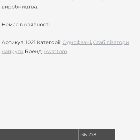
виробництва.
Немає в наявності
Артикул:
1021
Категорії:
Однофазні
,
Стабілізатори
напруги
Бренд:
Awattom
136-278