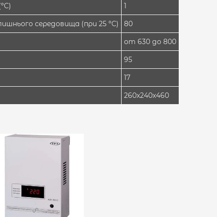
ºС)
1
ишнього середовища (при 25 ºС)
80
от 630 до 800
95
17
260х240х460