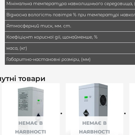
Мінімальна температура навколишнього середовища, (
Відносна вологість повітря % при температурі навкол
Атмосферний тиск, мм. ст.
Коефіцієнт корисної дії, щонайменше, %
маса, (кг)
Габаритно-настановні розміри, (мм)
утні товари
НЕМАЄ В
НЕМАЄ В
НАЯВНОСТІ
НАЯВНОСТІ