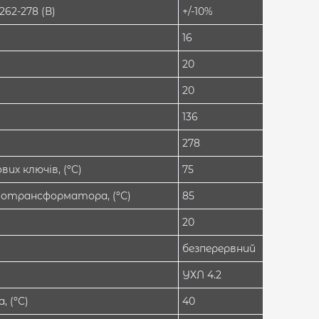
262-278 (В)
+/-10%
16
20
20
136
278
их ключів, (ºС)
75
тотрансформатора, (ºС)
85
20
безперервний
УХЛ 4.2
 (ºС)
40