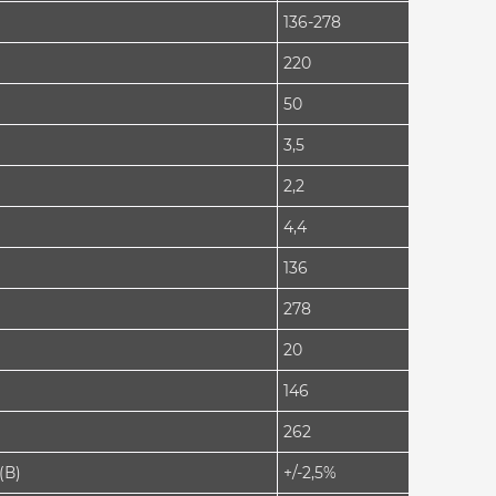
136-278
220
50
3,5
2,2
4,4
136
278
20
146
262
(В)
+/-2,5%