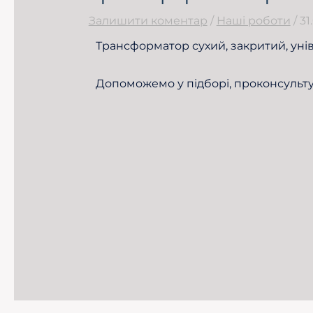
Залишити коментар
/
Наші роботи
/
31
Трансформатор сухий, закритий, уні
Допоможемо у підборі, проконсульт