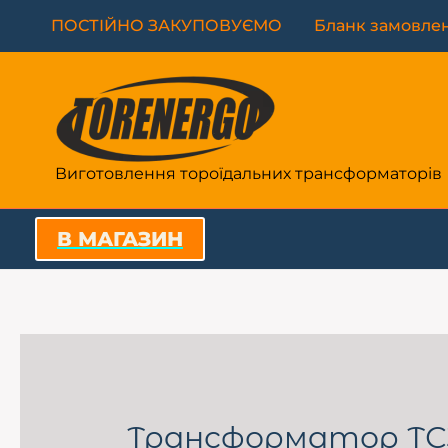
Перейти
ПОСТІЙНО ЗАКУПОВУЄМО
Бланк замовле
до
вмісту
Виготовлення тороїдальних трансформаторів
В МАГАЗИН
Трансформатор Т